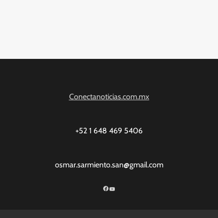
Conectanoticias.com.mx
+52 1 648 469 5406
osmar.sarmiento.san@gmail.com
Facebook
YouTube