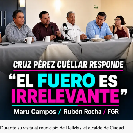
Durante su visita al municipio de 𝐃𝐞𝐥𝐢𝐜𝐢𝐚𝐬, el alcalde de Ciudad