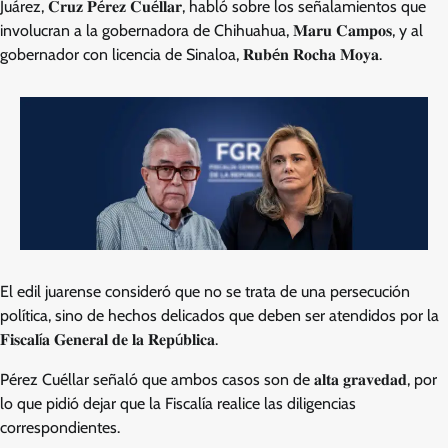
Juárez, 𝐂𝐫𝐮𝐳 𝐏é𝐫𝐞𝐳 𝐂𝐮é𝐥𝐥𝐚𝐫, habló sobre los señalamientos que
involucran a la gobernadora de Chihuahua, 𝐌𝐚𝐫𝐮 𝐂𝐚𝐦𝐩𝐨𝐬, y al
gobernador con licencia de Sinaloa, 𝐑𝐮𝐛é𝐧 𝐑𝐨𝐜𝐡𝐚 𝐌𝐨𝐲𝐚.
El edil juarense consideró que no se trata de una persecución
política, sino de hechos delicados que deben ser atendidos por la
𝐅𝐢𝐬𝐜𝐚𝐥í𝐚 𝐆𝐞𝐧𝐞𝐫𝐚𝐥 𝐝𝐞 𝐥𝐚 𝐑𝐞𝐩ú𝐛𝐥𝐢𝐜𝐚.
Pérez Cuéllar señaló que ambos casos son de 𝐚𝐥𝐭𝐚 𝐠𝐫𝐚𝐯𝐞𝐝𝐚𝐝, por
lo que pidió dejar que la Fiscalía realice las diligencias
correspondientes.