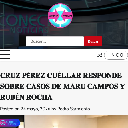
Skip
to
content
Buscar:
INICIO
𝐂𝐑𝐔𝐙 𝐏É𝐑𝐄𝐙 𝐂𝐔É𝐋𝐋𝐀𝐑 𝐑𝐄𝐒𝐏𝐎𝐍𝐃𝐄
𝐒𝐎𝐁𝐑𝐄 𝐂𝐀𝐒𝐎𝐒 𝐃𝐄 𝐌𝐀𝐑𝐔 𝐂𝐀𝐌𝐏𝐎𝐒 𝐘
𝐑𝐔𝐁É𝐍 𝐑𝐎𝐂𝐇𝐀
Posted on
24 mayo, 2026
by
Pedro Sarmiento