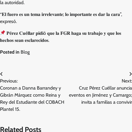
la autoridad.
“𝐄𝐥 𝐟𝐮𝐞𝐫𝐨 𝐞𝐬 𝐮𝐧 𝐭𝐞𝐦𝐚 𝐢𝐫𝐫𝐞𝐥𝐞𝐯𝐚𝐧𝐭𝐞; 𝐥𝐨 𝐢𝐦𝐩𝐨𝐫𝐭𝐚𝐧𝐭𝐞 𝐞𝐬 𝐝𝐚𝐫 𝐥𝐚 𝐜𝐚𝐫𝐚”,
expresó.
𝐏é𝐫𝐞𝐳 𝐂𝐮é𝐥𝐥𝐚𝐫 𝐩𝐢𝐝𝐢ó 𝐪𝐮𝐞 𝐥𝐚 𝐅𝐆𝐑 𝐡𝐚𝐠𝐚 𝐬𝐮 𝐭𝐫𝐚𝐛𝐚𝐣𝐨 𝐲 𝐪𝐮𝐞 𝐥𝐨𝐬
𝐡𝐞𝐜𝐡𝐨𝐬 𝐬𝐞𝐚𝐧 𝐞𝐬𝐜𝐥𝐚𝐫𝐞𝐜𝐢𝐝𝐨𝐬.
Posted in
Blog
Navegación
Previous:
Next:
de
Coronan a Danna Barrandey y
Cruz Pérez Cuéllar anuncia
entradas
Gibrán Márquez como Reina y
eventos en Jiménez y Camargo;
Rey del Estudiante del COBACH
invita a familias a convivir
Plantel 15.
Related Posts