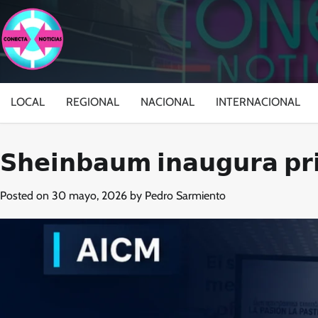
Skip
to
content
LOCAL
REGIONAL
NACIONAL
INTERNACIONAL
𝗦𝗵𝗲𝗶𝗻𝗯𝗮𝘂𝗺 𝗶𝗻𝗮𝘂𝗴𝘂𝗿𝗮 𝗽𝗿
Posted on
30 mayo, 2026
by
Pedro Sarmiento