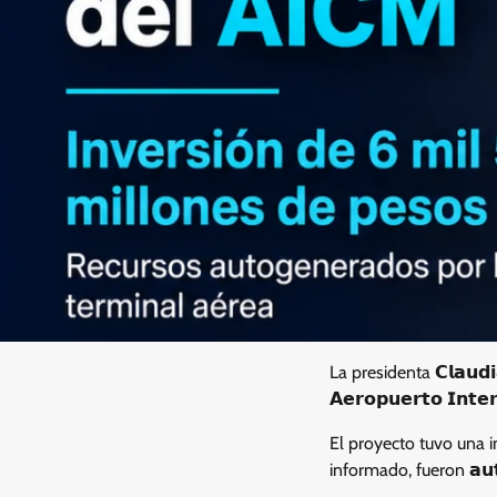
La presidenta 𝗖𝗹𝗮𝘂
𝗔𝗲𝗿𝗼𝗽𝘂𝗲𝗿𝘁𝗼 𝗜𝗻𝘁𝗲𝗿
El proyecto tuvo una inve
informado, fueron 𝗮𝘂𝘁𝗼𝗴