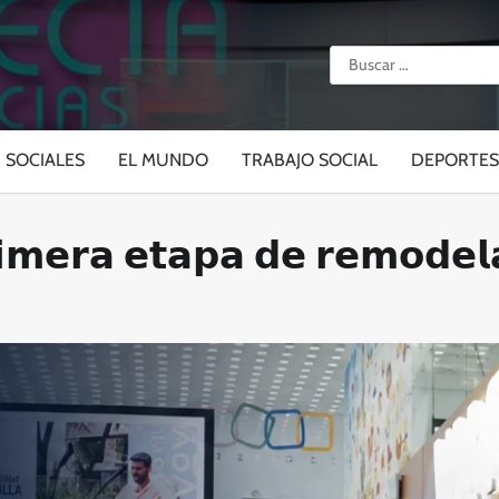
Buscar:
SOCIALES
EL MUNDO
TRABAJO SOCIAL
DEPORTES
𝗺𝗲𝗿𝗮 𝗲𝘁𝗮𝗽𝗮 𝗱𝗲 𝗿𝗲𝗺𝗼𝗱𝗲𝗹