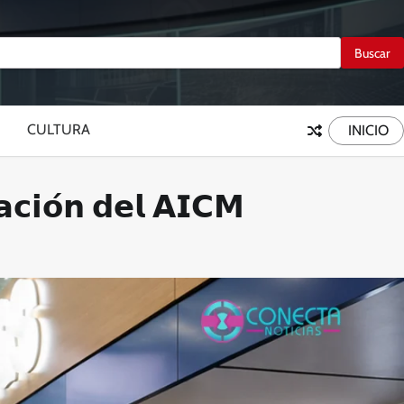
CULTURA
INICIO
𝗰𝗶𝗼́𝗻 𝗱𝗲𝗹 𝗔𝗜𝗖𝗠