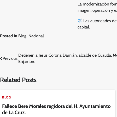
La modernización forma 
imagen, operación y ex
Las autoridades des
capital.
Posted in
Blog
,
Nacional
Navegación
Detienen a Jesús Corona Damián, alcalde de Cuautla, Mo
Previous:
Enjambre
de
entradas
Related Posts
BLOG
Fallece Bere Morales regidora del H. Ayuntamiento
de La Cruz.