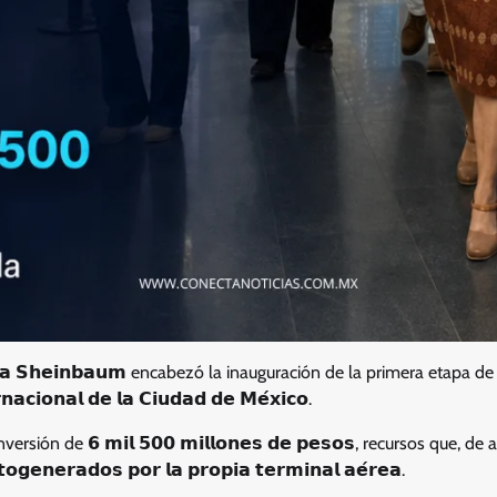
𝗶𝗮 𝗦𝗵𝗲𝗶𝗻𝗯𝗮𝘂𝗺 encabezó la inauguración de la primera etapa 
𝗻𝗮𝗰𝗶𝗼𝗻𝗮𝗹 𝗱𝗲 𝗹𝗮 𝗖𝗶𝘂𝗱𝗮𝗱 𝗱𝗲 𝗠𝗲́𝘅𝗶𝗰𝗼.
rsión de 𝟲 𝗺𝗶𝗹 𝟱𝟬𝟬 𝗺𝗶𝗹𝗹𝗼𝗻𝗲𝘀 𝗱𝗲 𝗽𝗲𝘀𝗼𝘀, recursos que, d
𝗲𝗻𝗲𝗿𝗮𝗱𝗼𝘀 𝗽𝗼𝗿 𝗹𝗮 𝗽𝗿𝗼𝗽𝗶𝗮 𝘁𝗲𝗿𝗺𝗶𝗻𝗮𝗹 𝗮𝗲́𝗿𝗲𝗮.