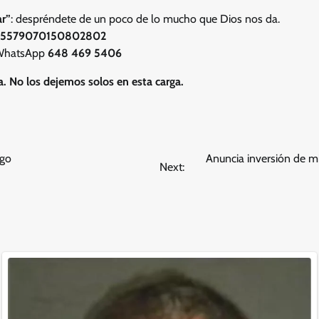
r”
: despréndete de un poco de lo mucho que Dios nos da.
:
5579070150802802
 WhatsApp
648 469 5406
. No los dejemos solos en esta carga.
rgo
Anuncia inversión de mi
Next: