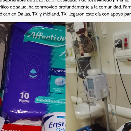
rítico de salud, ha conmovido profundamente a la comunidad. Famil
can en Dallas, TX, y Midland, TX, llegaron este día con apoyo para