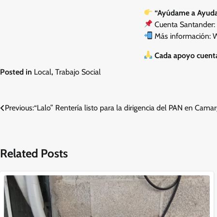
“Ayúdame a Ayuda
Cuenta Santander
Más información:
Cada apoyo cuenta
Posted in
Local
,
Trabajo Social
Navegación
Previous:
“Lalo” Rentería listo para la dirigencia del PAN en Cama
de
entradas
Related Posts