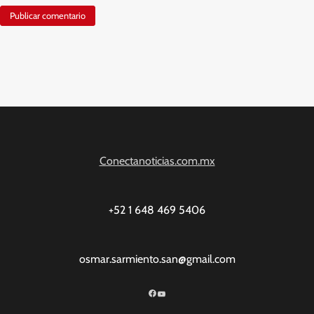
Conectanoticias.com.mx
+52 1 648 469 5406
osmar.sarmiento.san@gmail.com
Facebook
YouTube