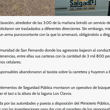
laración, alrededor de las 3:00 de la mañana brindó un servicio d
licitaron ser trasladados a diferentes direcciones. Sin embargo, mi
un arma punzocortante con la que lo amenazó, obligándolo a dirigir
comunidad de San Fernando donde los agresores bajaron al conducto
enencias, entre ellas sus carteras con la cantidad de 3 mil 800 pe
os celulares.
esponsables abandonaron al taxista sobre la carretera y huyeron a 
e, elementos de Seguridad Pública montaron un operativo de búsque
r el taxi a la altura de la laguna Los Clavos.
a por las autoridades y puesta a disposición del Ministerio Público,
 con las investigaciones para dar con el paradero de los responsab