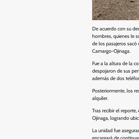
De acuerdo con su dec
hombres, quienes le so
de los pasajeros sacó 
Camargo-Ojinaga.
Fue a la altura de la 
despojaron de sus pert
además de dos teléfon
Posteriormente, los r
alquiler.
Tras recibir el report
Ojinaga, logrando ubica
La unidad fue asegurad
encargará de continuar