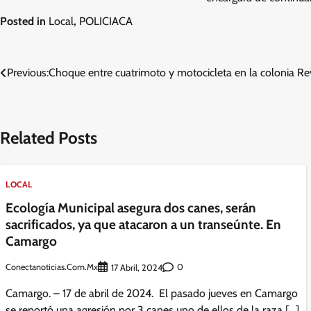
Posted in
Local
,
POLICIACA
Navegación
Previous:
Choque entre cuatrimoto y motocicleta en la colonia Re
de
entradas
Related Posts
LOCAL
Ecología Municipal asegura dos canes, serán
sacrificados, ya que atacaron a un transeúnte. En
Camargo
Conectanoticias.com.mx
0
17 Abril, 2024
Camargo. – 17 de abril de 2024. El pasado jueves en Camargo
se reportó una agresión por 3 canes uno de ellos de la raza […]