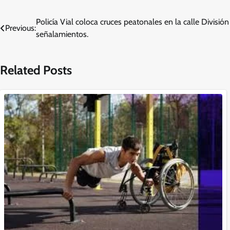
Navegación
Policía Vial coloca cruces peatonales en la calle División
Previous:
señalamientos.
de
entradas
Related Posts