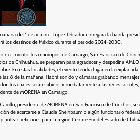
a mañana del 1 de octubre, López Obrador entregará la banda presid
rá los destinos de México durante el periodo 2024-2030.
contecimiento, los municipios de Camargo, San Francisco de Concho
pios de Chihuahua, se preparan para agradecer y despedir a AMLO a
re. En estas localidades, el evento tendrá lugar en la explanada 
de las 8 de la mañana. Habrá sonido y cámaras grabando mensajes
dor, los cuales serán subidos inmediatamente a las redes sociales
sidente de MORENA en Camargo.
e Carrillo, presidente de MORENA en San Francisco de Conchos, se 
ción de acercarse a Claudia Sheinbaum o algún funcionario federal
y plantear peticiones para la región Centro-Sur del Estado de Chihu