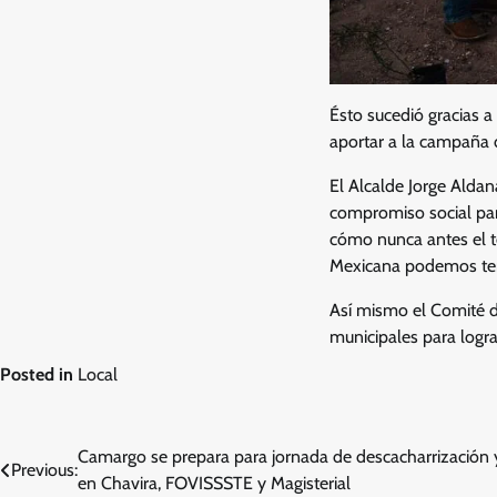
Ésto sucedió gracias a
aportar a la campaña 
El Alcalde Jorge Aldan
compromiso social par
cómo nunca antes el t
Mexicana podemos tene
Así mismo el Comité d
municipales para logr
Posted in
Local
Navegación
Camargo se prepara para jornada de descacharrización y 
Previous:
en Chavira, FOVISSSTE y Magisterial