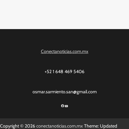
Conectanoticias.com.mx
+52 1 648 469 5406
osmar.sarmiento.san@gmail.com
Facebook
YouTube
Copyright © 2026
conectanoticias.com.mx
Theme: Updated