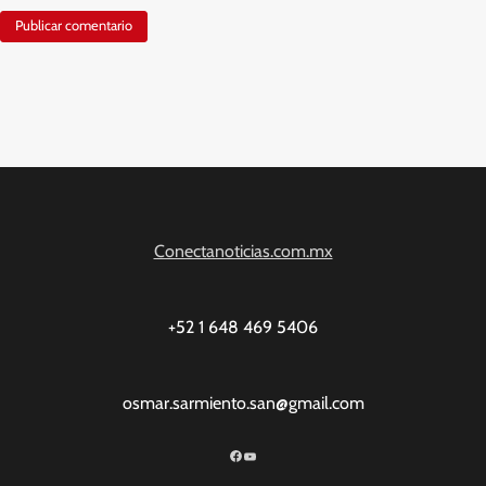
Conectanoticias.com.mx
+52 1 648 469 5406
osmar.sarmiento.san@gmail.com
Facebook
YouTube