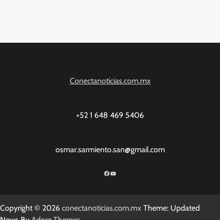
Conectanoticias.com.mx
+52 1 648 469 5406
osmar.sarmiento.san@gmail.com
Facebook
YouTube
Copyright © 2026
conectanoticias.com.mx
Theme: Updated
News By
Adore Themes
.