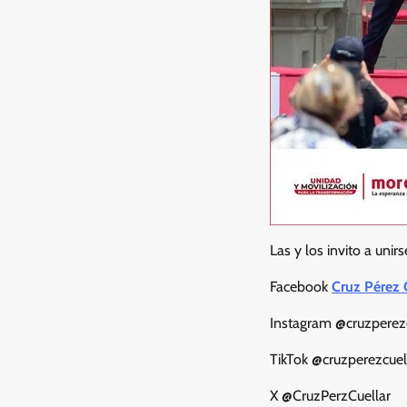
Las y los invito a unir
Facebook
Cruz Pérez 
Instagram @cruzperezc
TikTok @cruzperezcuel
X @CruzPerzCuellar