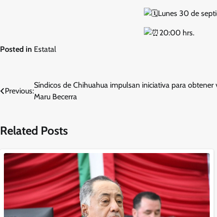
Lunes 30 de sept
20:00 hrs.
Posted in
Estatal
Navegación
Síndicos de Chihuahua impulsan iniciativa para obtener 
Previous:
Maru Becerra
de
entradas
Related Posts