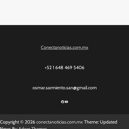
Conectanoticias.com.mx
+52 1 648 469 5406
osmar.sarmiento.san@gmail.com
Facebook
YouTube
Copyright © 2026
conectanoticias.com.mx
Theme: Updated
News By
Adore Themes
.