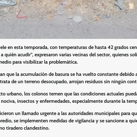
le en esta temporada, con temperaturas de hasta 42 grados cen
 quién acudir”, expresaron varias vecinas del sector, quienes soli
edio para visibilizar la problemática.
an que la acumulación de basura se ha vuelto constante debido 
rata de un terreno desocupado, arrojan residuos sin ningún contr
o urbano, los colonos temen que las condiciones actuales pueda
a nociva, insectos y enfermedades, especialmente durante la temp
hicieron un llamado urgente a las autoridades municipales para qu
 predio, se implementen medidas de vigilancia y se sancione a qu
mo tiradero clandestino.