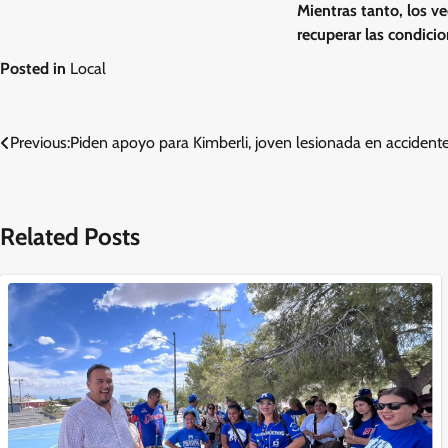
Mientras tanto, los v
recuperar las condici
Posted in
Local
Navegación
Previous:
Piden apoyo para Kimberli, joven lesionada en accidente
de
entradas
Related Posts