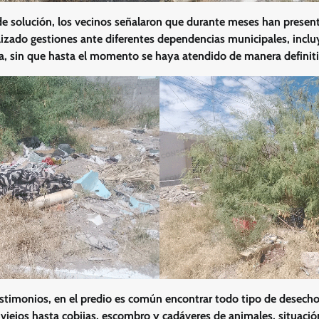
 de solución, los vecinos señalaron que durante meses han present
lizado gestiones ante diferentes dependencias municipales, inclu
a, sin que hasta el momento se haya atendido de manera definiti
stimonios, en el predio es común encontrar todo tipo de desech
iejos hasta cobijas, escombro y cadáveres de animales, situació