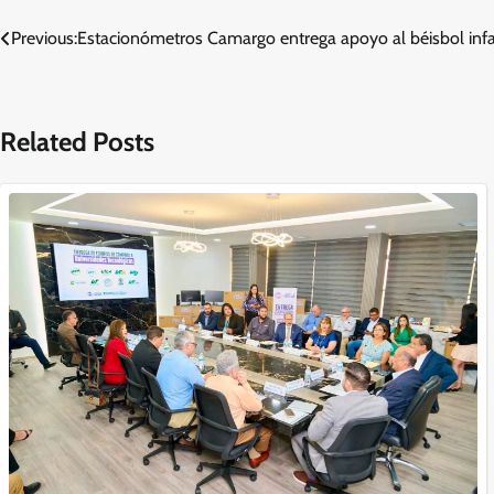
Navegación
Previous:
Estacionómetros Camargo entrega apoyo al béisbol infan
de
entradas
Related Posts