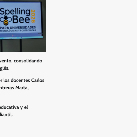
evento, consolidando
glés.
or los docentes Carlos
ntreras Marta,
educativa y el
antil.