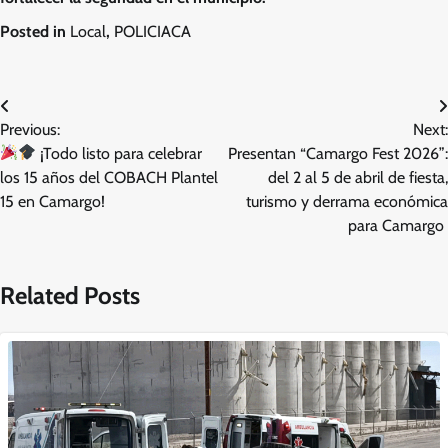
Posted in
Local
,
POLICIACA
Navegación
Previous:
Next:
de
¡Todo listo para celebrar
Presentan “Camargo Fest 2026”:
entradas
los 15 años del COBACH Plantel
del 2 al 5 de abril de fiesta,
15 en Camargo!
turismo y derrama económica
para Camargo
Related Posts