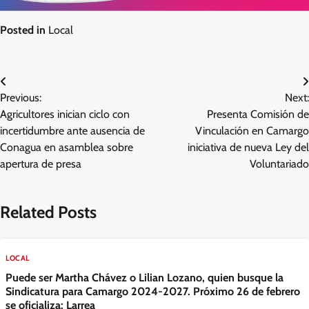
Posted in
Local
Navegación
Previous:
Next:
de
Agricultores inician ciclo con
Presenta Comisión de
entradas
incertidumbre ante ausencia de
Vinculación en Camargo
Conagua en asamblea sobre
iniciativa de nueva Ley del
apertura de presa
Voluntariado
Related Posts
LOCAL
Puede ser Martha Chávez o Lilian Lozano, quien busque la
Sindicatura para Camargo 2024-2027. Próximo 26 de febrero
se oficializa: Larrea