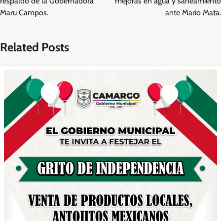
entradas
respaldo de la Gobernadora
mejoras en agua y saneamiento
Maru Campos.
ante Mario Mata.
Related Posts