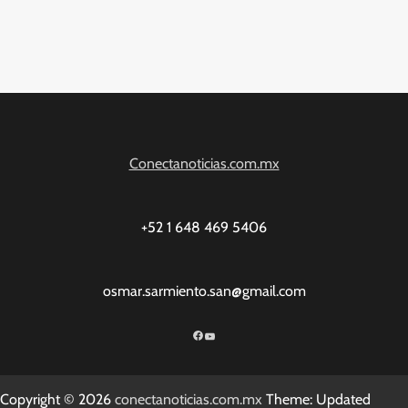
Conectanoticias.com.mx
+52 1 648 469 5406
osmar.sarmiento.san@gmail.com
Facebook
YouTube
Copyright © 2026
conectanoticias.com.mx
Theme: Updated