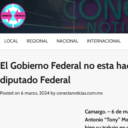
Skip
to
content
LOCAL
REGIONAL
NACIONAL
INTERNACIONAL
El Gobierno Federal no esta h
diputado Federal
Posted on
6 marzo, 2024
by
conectanoticias.com.mx
Camargo. – 6 de ma
Antonio “Tony” Me
bien su trabajo en 