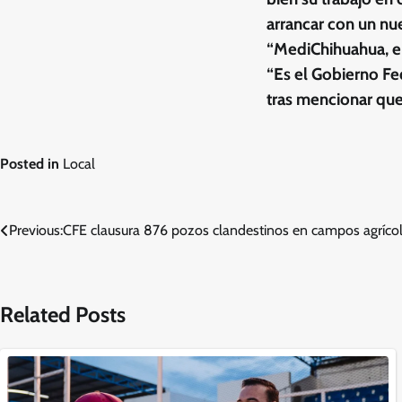
arrancar con un nu
“MediChihuahua, en
“Es el Gobierno Fe
tras mencionar que 
Posted in
Local
Navegación
Previous:
CFE clausura 876 pozos clandestinos en campos agríco
de
entradas
Related Posts