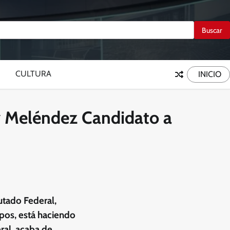
CULTURA
INICIO
y Meléndez Candidato a
utado Federal,
os, está haciendo
ral, acaba de