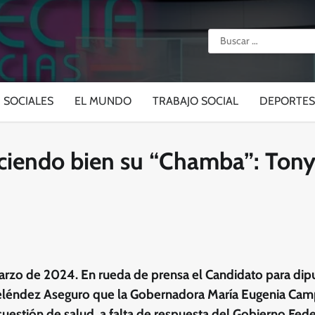
Buscar:
SOCIALES
EL MUNDO
TRABAJO SOCIAL
DEPORTES
aciendo bien su “Chamba”: Ton
rzo de 2024. En rueda de prensa el Candidato para dip
léndez Aseguro que la Gobernadora María Eugenia Camp
cuestión de salud, a falta de respuesta del Gobierno Fede