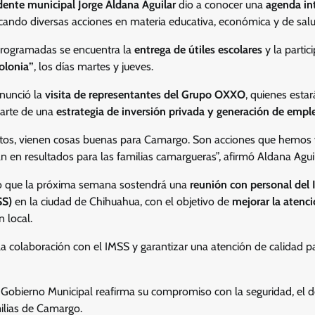
dente municipal Jorge Aldana Aguilar
dio a conocer una
agenda in
cando diversas acciones en materia educativa, económica y de salu
 programadas se encuentra la
entrega de útiles escolares
y la partic
olonia”
, los días martes y jueves.
anunció la
visita de representantes del Grupo OXXO
, quienes est
rte de una
estrategia de inversión privada y generación de empl
os, vienen cosas buenas para Camargo. Son acciones que hemos 
án en resultados para las familias camargueras”, afirmó Aldana Aguil
mó que la próxima semana sostendrá una
reunión con personal del 
SS)
en la ciudad de Chihuahua, con el objetivo de
mejorar la atenci
 local.
a colaboración con el IMSS y garantizar una atención de calidad p
l Gobierno Municipal reafirma su compromiso con la seguridad, el 
milias de Camargo.