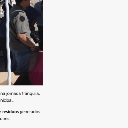
a jornada tranquila,
icipal.
e residuos
generados
iones.