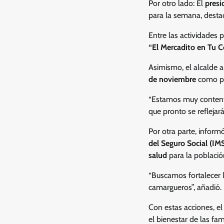
Por otro lado: El
presi
para la semana, desta
Entre las actividades
“El Mercadito en Tu C
Asimismo, el alcalde 
de noviembre
como pa
“Estamos muy content
que pronto se reflejar
Por otra parte, infor
del Seguro Social (IM
salud
para la población
“Buscamos fortalecer l
camargueros”, añadió.
Con estas acciones, e
el bienestar de las fa