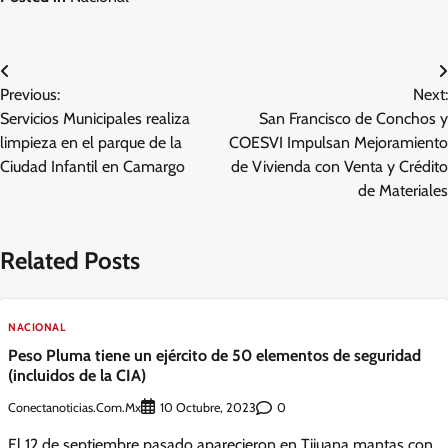
Navegación
Previous:
Next:
de
Servicios Municipales realiza
San Francisco de Conchos y
entradas
limpieza en el parque de la
COESVI Impulsan Mejoramiento
Ciudad Infantil en Camargo
de Vivienda con Venta y Crédito
de Materiales
Related Posts
NACIONAL
Peso Pluma tiene un ejército de 50 elementos de seguridad
(incluidos de la CIA)
Conectanoticias.com.mx
0
10 Octubre, 2023
El 12 de septiembre pasado aparecieron en Tijuana mantas con