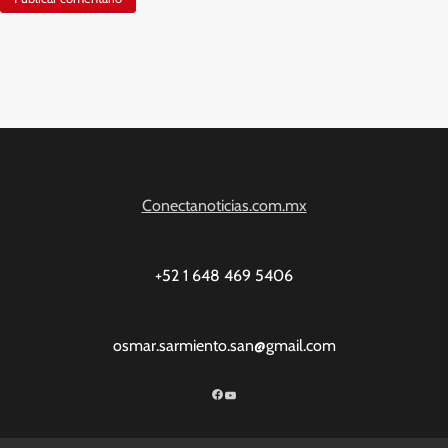
Conectanoticias.com.mx
+52 1 648 469 5406
osmar.sarmiento.san@gmail.com
Facebook
YouTube