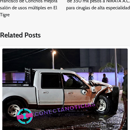
entradas
Francisco de Conchos mejora
de 350 mil pesos a NIRATA A.C.
salón de usos múltiples en El
para cirugías de alta especialidad
Tigre
Related Posts