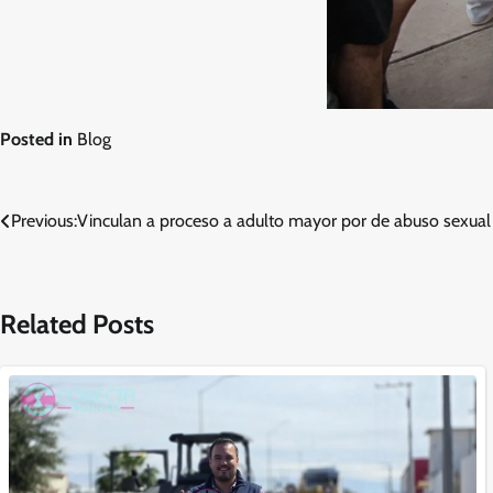
Posted in
Blog
Navegación
Previous:
Vinculan a proceso a adulto mayor por de abuso sexua
de
entradas
Related Posts