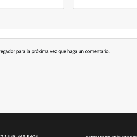
avegador para la próxima vez que haga un comentario.
52 1 648 469 5406
osmar.sarmiento.san@g