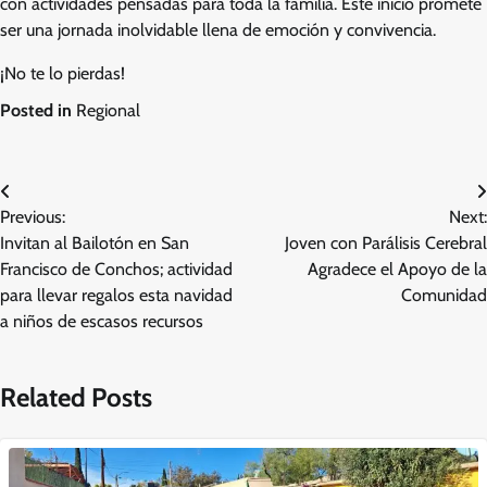
con actividades pensadas para toda la familia. Este inicio promete
ser una jornada inolvidable llena de emoción y convivencia.
¡No te lo pierdas!
Posted in
Regional
Navegación
Previous:
Next:
de
Invitan al Bailotón en San
Joven con Parálisis Cerebral
entradas
Francisco de Conchos; actividad
Agradece el Apoyo de la
para llevar regalos esta navidad
Comunidad
a niños de escasos recursos
Related Posts