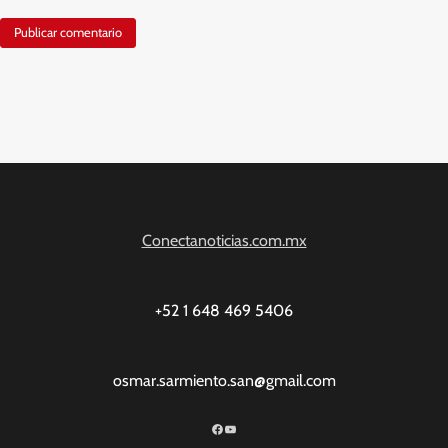
Conectanoticias.com.mx
+52 1 648 469 5406
osmar.sarmiento.san@gmail.com
Facebook
YouTube