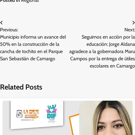
Posted in
Regional
Navegación
Previous:
Next:
de
Municipio informa un avance del
Seguimos en acción por la
entradas
50% en la construcción de la
educación: Jorge Aldana
cancha de tochito en el Parque
agradece a la gobernadora Maru
San Sebastián de Camargo
Campos por la entrega de útiles
escolares en Camargo
Related Posts