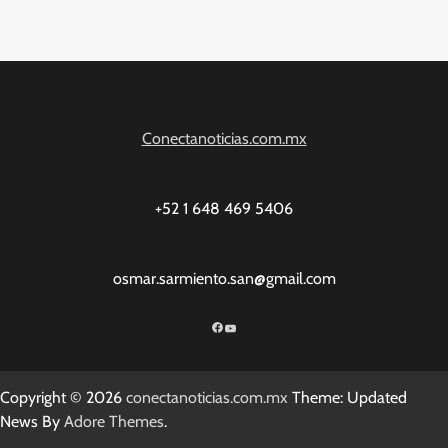
Conectanoticias.com.mx
+52 1 648 469 5406
osmar.sarmiento.san@gmail.com
Facebook
YouTube
Copyright © 2026
conectanoticias.com.mx
Theme: Updated
News By
Adore Themes
.