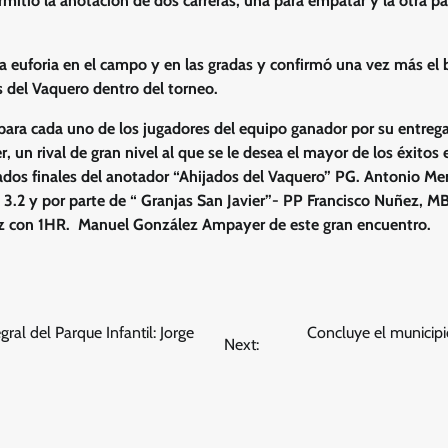
rmitió la anotación de dos carreras, una para empatar y la otra par
la euforia en el campo y en las gradas y confirmó una vez más 
s del Vaquero dentro del torneo.
para cada uno de los jugadores del equipo ganador por su entrega
r, un rival de gran nivel al que se le desea el mayor de los éxito
ados finales del anotador “Ahijados del Vaquero” PG. Antonio Me
.2 y por parte de “ Granjas San Javier”- PP Francisco Nuñez, M
ez con 1HR. Manuel González Ampayer de este gran encuentro.
al del Parque Infantil: Jorge
Concluye el municipi
Next: