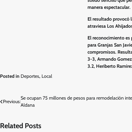
sólido sencillo que pe
manera espectacular.
El resultado provocó 
atraviesa Los Ahijado
El reconocimiento es 
para Granjas San Javie
compromisos.
Result
3-3, Armando Gomez 3
3.2, Heriberto Ramir
Posted in
Deportes
,
Local
Navegación
Se ocupan 75 millones de pesos para remodelación integr
Previous:
Aldana
de
entradas
Related Posts