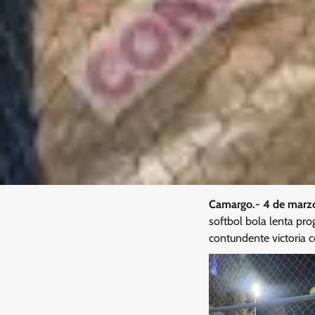
Camargo.- 4 de marz
softbol bola lenta pr
contundente victoria c