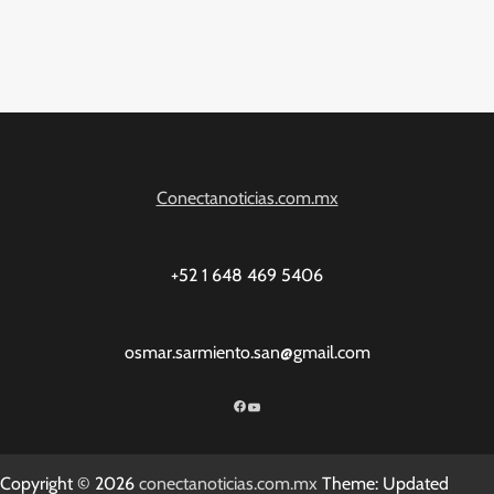
Conectanoticias.com.mx
+52 1 648 469 5406
osmar.sarmiento.san@gmail.com
Facebook
YouTube
Copyright © 2026
conectanoticias.com.mx
Theme: Updated