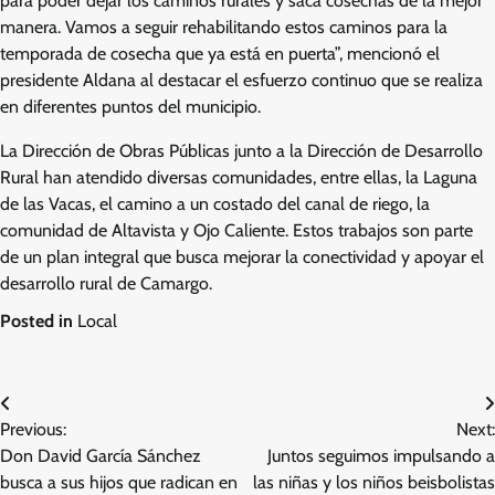
para poder dejar los caminos rurales y saca cosechas de la mejor
manera. Vamos a seguir rehabilitando estos caminos para la
temporada de cosecha que ya está en puerta”, mencionó el
presidente Aldana al destacar el esfuerzo continuo que se realiza
en diferentes puntos del municipio.
La Dirección de Obras Públicas junto a la Dirección de Desarrollo
Rural han atendido diversas comunidades, entre ellas, la Laguna
de las Vacas, el camino a un costado del canal de riego, la
comunidad de Altavista y Ojo Caliente. Estos trabajos son parte
de un plan integral que busca mejorar la conectividad y apoyar el
desarrollo rural de Camargo.
Posted in
Local
Navegación
Previous:
Next:
de
Don David García Sánchez
Juntos seguimos impulsando a
entradas
busca a sus hijos que radican en
las niñas y los niños beisbolistas