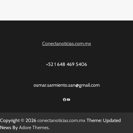
Conectanoticias.com.mx
+52 1 648 469 5406
osmar.sarmiento.san@gmail.com
Facebook
YouTube
Copyright © 2026
conectanoticias.com.mx
Theme: Updated
News By
Adore Themes
.