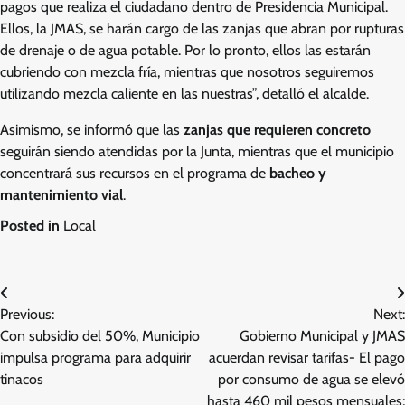
pagos que realiza el ciudadano dentro de Presidencia Municipal.
Ellos, la JMAS, se harán cargo de las zanjas que abran por rupturas
de drenaje o de agua potable. Por lo pronto, ellos las estarán
cubriendo con mezcla fría, mientras que nosotros seguiremos
utilizando mezcla caliente en las nuestras”, detalló el alcalde.
Asimismo, se informó que las
zanjas que requieren concreto
seguirán siendo atendidas por la Junta, mientras que el municipio
concentrará sus recursos en el programa de
bacheo y
mantenimiento vial
.
Posted in
Local
Navegación
Previous:
Next:
de
Con subsidio del 50%, Municipio
Gobierno Municipal y JMAS
entradas
impulsa programa para adquirir
acuerdan revisar tarifas- El pago
tinacos
por consumo de agua se elevó
hasta 460 mil pesos mensuales;