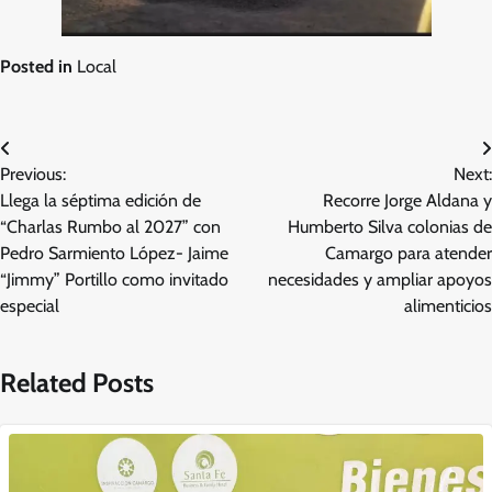
Posted in
Local
Navegación
Previous:
Next:
de
Llega la séptima edición de
Recorre Jorge Aldana y
entradas
“Charlas Rumbo al 2027” con
Humberto Silva colonias de
Pedro Sarmiento López- Jaime
Camargo para atender
“Jimmy” Portillo como invitado
necesidades y ampliar apoyos
especial
alimenticios
Related Posts