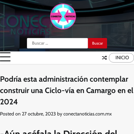
Skip
to
content
Buscar:
INICIO
Podría esta administración contemplar
construir una Ciclo-vía en Camargo en el
2024
Posted on
27 octubre, 2023
by
conectanoticias.com.mx
-Aún acéfala la Dirección del