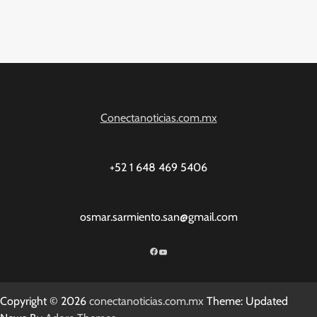
Conectanoticias.com.mx
+52 1 648 469 5406
osmar.sarmiento.san@gmail.com
Facebook
YouTube
Copyright © 2026
conectanoticias.com.mx
Theme: Updated