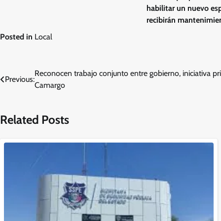
habilitar un nuevo es
recibirán mantenimien
Posted in
Local
Navegación
Reconocen trabajo conjunto entre gobierno, iniciativa pr
Previous:
Camargo
de
entradas
Related Posts