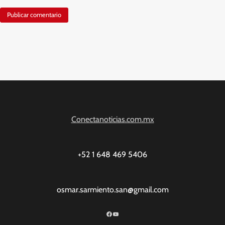
Conectanoticias.com.mx
+52 1 648 469 5406
osmar.sarmiento.san@gmail.com
Facebook
YouTube