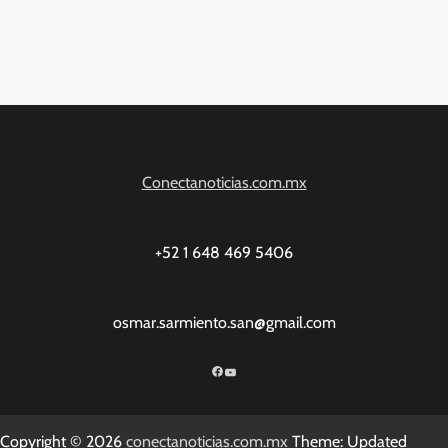
Conectanoticias.com.mx
+52 1 648 469 5406
osmar.sarmiento.san@gmail.com
Facebook
YouTube
Copyright © 2026
conectanoticias.com.mx
Theme: Updated