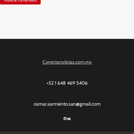
Conectanoticias.com.mx
+52 1 648 469 5406
osmar.sarmiento.san@gmail.com
Facebook
YouTube