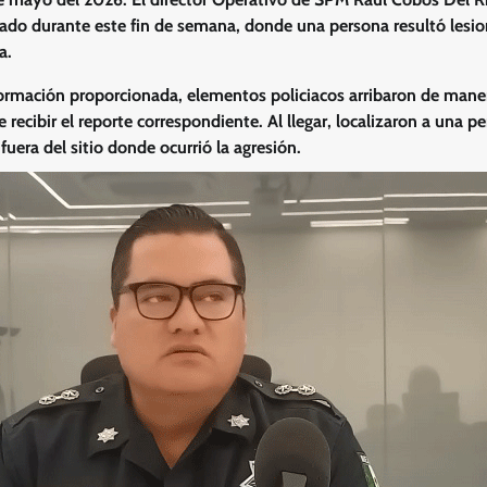
rado durante este fin de semana, donde una persona resultó lesi
a.
ormación proporcionada, elementos policiacos arribaron de maner
 recibir el reporte correspondiente. Al llegar, localizaron a una 
uera del sitio donde ocurrió la agresión.