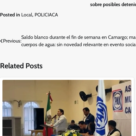
sobre posibles deteni
Posted in
Local
,
POLICIACA
Navegación
Saldo blanco durante el fin de semana en Camargo; man
Previous:
cuerpos de agua: sin novedad relevante en evento soc
de
entradas
Related Posts