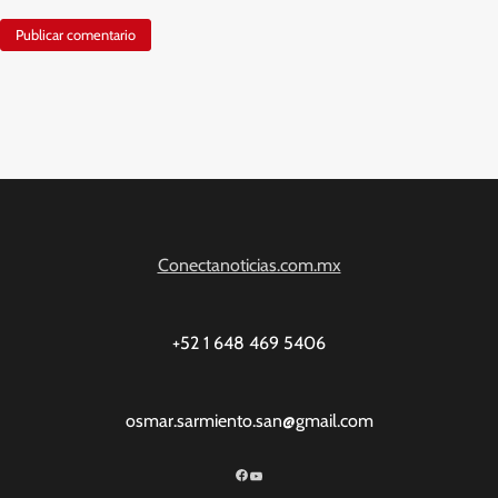
Conectanoticias.com.mx
+52 1 648 469 5406
osmar.sarmiento.san@gmail.com
Facebook
YouTube