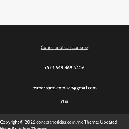
Conectanoticias.com.mx
+52 1 648 469 5406
osmar.sarmiento.san@gmail.com
Facebook
YouTube
Copyright © 2026
conectanoticias.com.mx
Theme: Updated
News By
Adore Themes
.