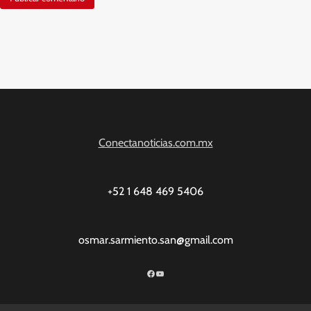
Conectanoticias.com.mx
+52 1 648 469 5406
osmar.sarmiento.san@gmail.com
Facebook
YouTube