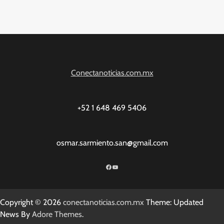
Conectanoticias.com.mx
+52 1 648 469 5406
osmar.sarmiento.san@gmail.com
Facebook
YouTube
Copyright © 2026
conectanoticias.com.mx
Theme: Updated
News By
Adore Themes
.