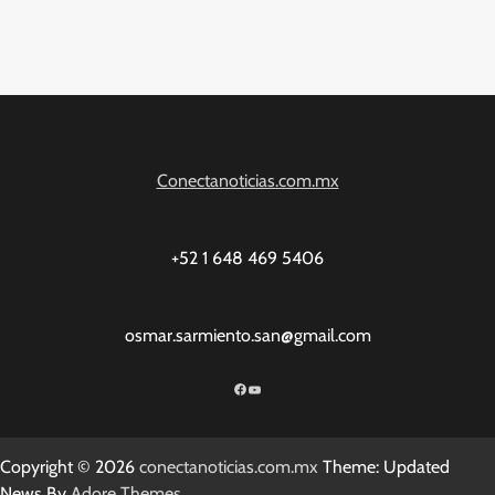
Conectanoticias.com.mx
+52 1 648 469 5406
osmar.sarmiento.san@gmail.com
Facebook
YouTube
Copyright © 2026
conectanoticias.com.mx
Theme: Updated
News By
Adore Themes
.