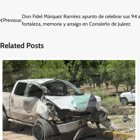
Navegación
Don Fidel Márquez Ramírez apunto de celebrar sus 94 a
Previous:
fortaleza, memoria y arraigo en Corraleño de Juárez
de
entradas
Related Posts