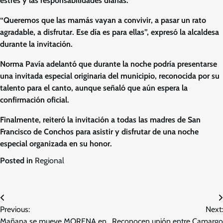
estrés y las responsabilidades diarias.
“Queremos que las mamás vayan a convivir, a pasar un rato
agradable, a disfrutar. Ese día es para ellas”, expresó la alcaldesa
durante la invitación.
Norma Pavía adelantó que durante la noche podría presentarse
una invitada especial originaria del municipio, reconocida por su
talento para el canto, aunque señaló que aún espera la
confirmación oficial.
Finalmente, reiteró la invitación a todas las madres de San
Francisco de Conchos para asistir y disfrutar de una noche
especial organizada en su honor.
Posted in
Regional
Navegación
Previous:
Next:
de
Mañana se mueve MORENA en
Reconocen unión entre Camargo