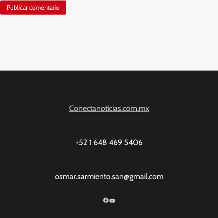
Conectanoticias.com.mx
+52 1 648 469 5406
osmar.sarmiento.san@gmail.com
Facebook
YouTube