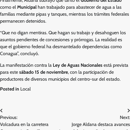
Finalmente, Aldana subrayó que tanto el
Gobierno del Estado
como el
Municipal
han trabajado para abastecer de agua a las
familias mediante pipas y tanques, mientras los trámites federales
permanecen detenidos.
“Que no digan mentiras. Que hagan su trabajo y desahoguen los
asuntos pendientes de concesiones y prórrogas. La realidad es
que el gobierno federal ha desmantelado dependencias como
Conagua”, concluyó.
La manifestación contra la
Ley de Aguas Nacionales
está prevista
para este
sábado 15 de noviembre
, con la participación de
productores de diversos municipios del centro-sur del estado.
Posted in
Local
Navegación
Previous:
Next:
de
Volcadura en la carretera
Jorge Aldana destaca avances