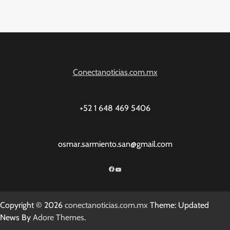
Conectanoticias.com.mx
+52 1 648 469 5406
osmar.sarmiento.san@gmail.com
Facebook
YouTube
Copyright © 2026
conectanoticias.com.mx
Theme: Updated
News By
Adore Themes
.