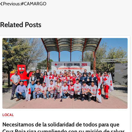
Navegación
Previous:
#CAMARGO
de
Related Posts
entradas
LOCAL
Necesitamos de la solidaridad de todos para que
Cruz Roja siga cumpliendo con su misión de salvar